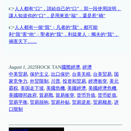
👉
人人都有“口”，請給自己的“口”，寫一段使用說明，
讓人知道你的“口”，是用來造“福”，還是惹“禍”
👉
人人都有一個“我”；凡者的“我”，都可能
利“我”害“他”；聖者的“我”，利益衆人；獨夫的“我”，
禍害天下……
August 1, 2025
HOCK TAN
國際經濟
, 
經濟
中美贸易
, 
保护主义
, 
出口保护
, 
台美关税
, 
台美贸易
, 
国
家竞争力
, 
外贸限制
, 
川普
, 
投资和贸易
, 
經濟衝突
, 
美元
霸权
, 
美国走下坡
, 
美國危機
, 
美國經濟
, 
美國經濟危機
, 
美國聯邦政府
, 
貿易戰
, 
貿易衝突
, 
货币升值
, 
货币贬值
, 
贸易平衡
, 
贸易脱钩
, 
贸易补贴
, 
贸易逆差
, 
贸易顺差
, 
进
口限制
👉HOME