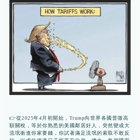
👉從2025年4月初開始，Trump向世界各國普徵高
額關稅，等於你熟悉的美國鄰居好人，突然變成大
流氓衝進你家要錢，你試著滿足流氓的索取不敢反