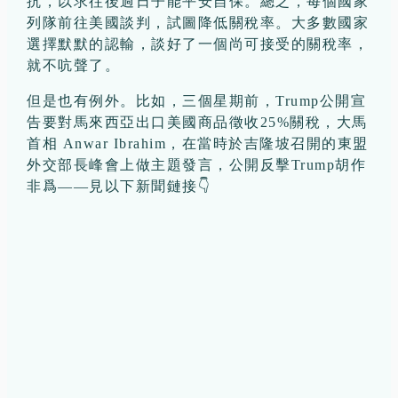
抗，以求往後過日子能平安自保。總之，每個國家
列隊前往美國談判，試圖降低關稅率。大多數國家
選擇默默的認輸，談好了一個尚可接受的關稅率，
就不吭聲了。
但是也有例外。比如，三個星期前，Trump公開宣
告要對馬來西亞出口美國商品徵收25%關稅，大馬
首相 Anwar Ibrahim，在當時於吉隆坡召開的東盟
外交部長峰會上做主題發言，公開反擊Trump胡作
非爲——見以下新聞鏈接👇