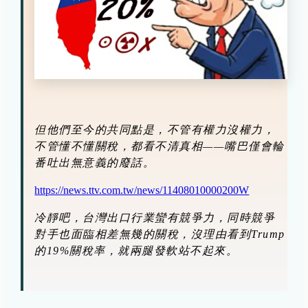
但他們至今的共同點是，不管有權力沒權力，
不管懂不懂關稅，都看不清真相——嘴巴僅會輪
番吐出無意義的廢話。
https://news.ttv.com.tw/news/11408010000200W
冷靜吧，台灣出口行業蠻有競爭力，同時競爭
對手也面臨相差無幾的關稅，沒理由看到Trump
的19%關稅率，就兩腿發軟站不起來。