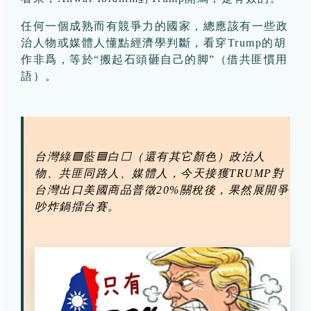
任何一個成熟而有競爭力的國家，總應該有一些政
治人物或媒體人懂點經濟學判斷，看穿Trump的胡
作非爲，等於“搬起石頭砸自己的脚”（借共匪慣用
語）。
台灣綠🟩藍🟦白⬜（還有其它顏色）政治人
物、共匪同路人、媒體人，今天接獲TRUMP對
台灣出口美國商品普徵20%關稅後，果然展開爭
吵炸鍋擂台賽。