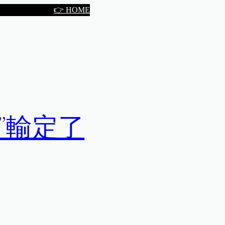
👉 HOME
”輸定了