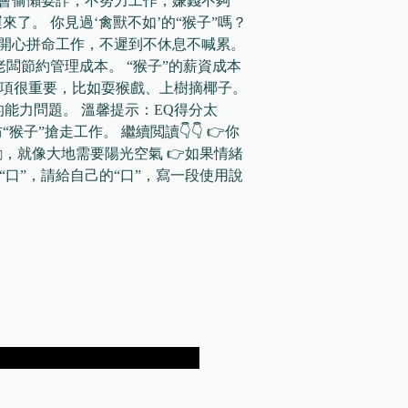
 僅學會偷懶耍詐，不努力工作，嫌錢不夠
來了。 你見過‘禽獸不如’的“猴子”嗎？
很開心拼命工作，不遲到不休息不喊累。
老闆節約管理成本。 “猴子”的薪資成本
業強項很重要，比如耍猴戲、上樹摘椰子。
的能力問題。 溫馨提示：EQ得分太
子”搶走工作。 繼續閲讀👇👇 👉你
，就像大地需要陽光空氣 👉如果情緒
有“口”，請給自己的“口”，寫一段使用說