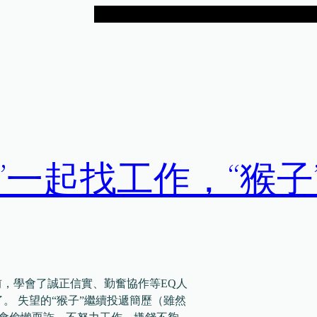
人”一起找工作，“猴子
作之前，學會了誠正信實、勤奮協作等EQ人
了。 失望的“猴子”繼續投遞簡歷（雖然