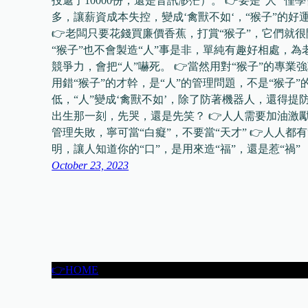
投遞了10000份，還是音訊渺茫）。 👉要是“人”
多，讓薪資成本失控，變成‘禽獸不如‘，“猴子”的好運
👉老闆只要花錢買廉價香蕉，打賞“猴子”，它們就
“猴子”也不會製造“人”事是非，單純有趣好相處，為
競爭力，會把“人”嚇死。 👉當然用對“猴子”的專
用錯“猴子”的才幹，是“人”的管理問題，不是“猴子”
低，“人”變成‘禽獸不如’，除了防著機器人，還得提防“猴
出生那一刻，先哭，還是先笑？ 👉人人需要加油激勵
管理失敗，寧可當“白癡”，不要當“天才” 👉人人都
明，讓人知道你的“口”，是用來造“福”，還是惹“禍”
October 23, 2023
👉HOME