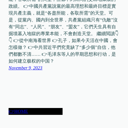
政績。 👉中國共產黨說黨的最高理想和最終目標是實
現共產主義，就是“各盡所能，各取所需”的天堂。可
是，從黨内、國内到全世界，共產黨組織只有“仇敵”沒
有“同志”、“人民”、“朋友”、“盟友”，它們天生具有自
掘墳墓入地獄的專業本能，不會創造天堂。 繼續閲讀👇
👇 👉從中南海看世界 👉孔子，如果今天活在中國，會
怎樣做？ 👉中共習近平們究竟缺了“多少個”自信，他
們都數不清…… 👉毛泽东等人的早期思想和行动，是
如何建立极权的中国？
November 9, 2023
👉HOME