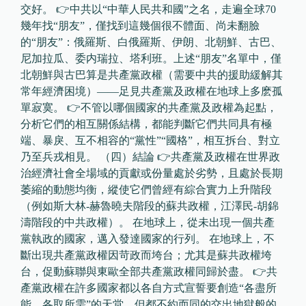
交好。 👉中共以“中華人民共和國”之名，走遍全球70
幾年找“朋友”，僅找到這幾個很不體面、尚未翻臉
的“朋友”：俄羅斯、白俄羅斯、伊朗、北朝鮮、古巴、
尼加拉瓜、委内瑞拉、塔利班。上述“朋友”名單中，僅
北朝鮮與古巴算是共產黨政權（需要中共的援助緩解其
常年經濟困境）——足見共產黨及政權在地球上多麽孤
單寂寞。 👉不管以哪個國家的共產黨及政權為起點，
分析它們的相互關係結構，都能判斷它們共同具有極
端、暴戾、互不相容的“黨性”“國格”，相互拆台、對立
乃至兵戎相見。 （四）結論 👉共產黨及政權在世界政
治經濟社會全場域的貢獻或份量處於劣勢，且處於長期
萎縮的動態均衡，縱使它們曾經有綜合實力上升階段
（例如斯大林-赫魯曉夫階段的蘇共政權，江澤民-胡錦
濤階段的中共政權）。 在地球上，從未出現一個共產
黨執政的國家，邁入發達國家的行列。 在地球上，不
斷出現共產黨政權因苛政而垮台；尤其是蘇共政權垮
台，促動蘇聯與東歐全部共產黨政權同歸於盡。 👉共
產黨政權在許多國家都以各自方式宣誓要創造“各盡所
能，各取所需”的天堂，但都不約而同的交出地獄般的