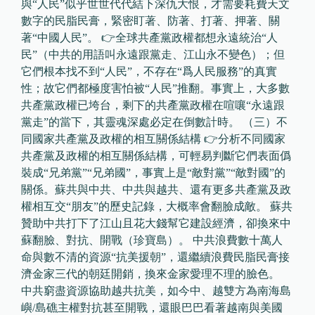
與“人民”似乎世世代代結下深仇大恨，才需要耗費天文
數字的民脂民膏，緊密盯著、防著、打著、押著、關
著“中國人民”。 👉全球共產黨政權都想永遠統治“人
民”（中共的用語叫永遠跟黨走、江山永不變色）；但
它們根本找不到“人民”，不存在“爲人民服務”的真實
性；故它們都極度害怕被“人民”推翻。事實上，大多數
共產黨政權已垮台，剩下的共產黨政權在喧嚷“永遠跟
黨走”的當下，其靈魂深處必定在倒數計時。 （三）不
同國家共產黨及政權的相互關係結構 👉分析不同國家
共產黨及政權的相互關係結構，可輕易判斷它們表面僞
裝成“兄弟黨”“兄弟國”，事實上是“敵對黨”“敵對國”的
關係。蘇共與中共、中共與越共、還有更多共產黨及政
權相互交“朋友”的歷史記錄，大概率會翻臉成敵。 蘇共
贊助中共打下了江山且花大錢幫它建設經濟，卻換來中
蘇翻臉、對抗、開戰（珍寶島）。 中共浪費數十萬人
命與數不清的資源“抗美援朝”，還繼續浪費民脂民膏接
濟金家三代的朝廷開銷，換來金家愛理不理的臉色。
中共窮盡資源協助越共抗美，如今中、越雙方為南海島
嶼/島礁主權對抗甚至開戰，還眼巴巴看著越南與美國