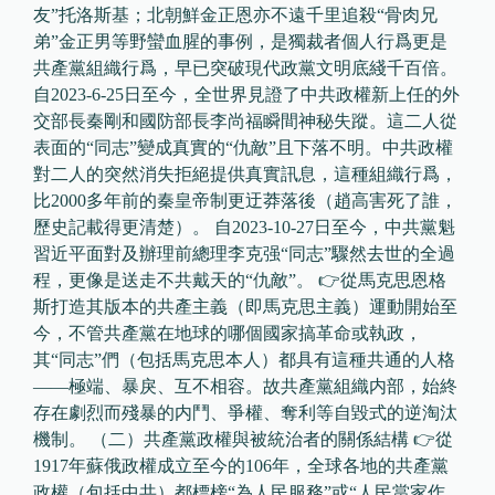
友”托洛斯基；北朝鮮金正恩亦不遠千里追殺“骨肉兄
弟”金正男等野蠻血腥的事例，是獨裁者個人行爲更是
共產黨組織行爲，早已突破現代政黨文明底綫千百倍。
自2023-6-25日至今，全世界見證了中共政權新上任的外
交部長秦剛和國防部長李尚福瞬間神秘失蹤。這二人從
表面的“同志”變成真實的“仇敵”且下落不明。中共政權
對二人的突然消失拒絕提供真實訊息，這種組織行爲，
比2000多年前的秦皇帝制更迂莽落後（趙高害死了誰，
歷史記載得更清楚）。 自2023-10-27日至今，中共黨魁
習近平面對及辦理前總理李克强“同志”驟然去世的全過
程，更像是送走不共戴天的“仇敵”。 👉從馬克思恩格
斯打造其版本的共產主義（即馬克思主義）運動開始至
今，不管共產黨在地球的哪個國家搞革命或執政，
其“同志”們（包括馬克思本人）都具有這種共通的人格
——極端、暴戾、互不相容。故共產黨組織内部，始終
存在劇烈而殘暴的内鬥、爭權、奪利等自毀式的逆淘汰
機制。 （二）共產黨政權與被統治者的關係結構 👉從
1917年蘇俄政權成立至今的106年，全球各地的共產黨
政權（包括中共）都標榜“為人民服務”或“人民當家作