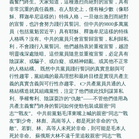
義奮鬥終生。大家知道，這種激烈而絕對的宣誓，具有
非常沉重的責任義務。在人類史上，僅有極少數（像耶
穌、釋迦牟尼這樣的）特殊人格，一旦做出激烈而絕對
的宣誓，也許會努力踐行其誓詞。但中共的9800多萬黨
員（包括黨魁習近平）具有耶穌、釋迦牟尼這樣的特殊
人格嗎？沒有。中共的黨員只會宣誓歸宣誓，私利歸私
利，不會踐行入黨誓詞。他們越熱衷於重複宣誓，越證
明靈魂深處陰暗。這些黨員隨意並重複宣誓，必定具有
陰謀家、或騙子、或白癡、或精神錯亂、或其他不正常
的人格結構。 既然中共黨員踐行誓詞的真實意願與可
行性趨零，黨組織的最高理想和最終目標是實現共產主
義的真實含義與可行性亦趨零。 👉共產黨員共通的人
格結構造就其組織黨性，注定了他們彼此找到謀算私
利、爭權奪利、陰謀耍詐的“仇敵”——不管他們借用為
共產主義奮鬥終身的誓詞如何使勁包裝成親密“同
志”“戰友”。 中共前黨魁毛澤東嘴上喊的親密“同志”“戰
友”劉少奇、林彪、高崗等人，都是死於非命的“仇
敵”。若劉、林、高等人未死於非命，則可能是毛本人
死於非命。 蘇俄斯大林不遠千里追殺親密“同志”“戰