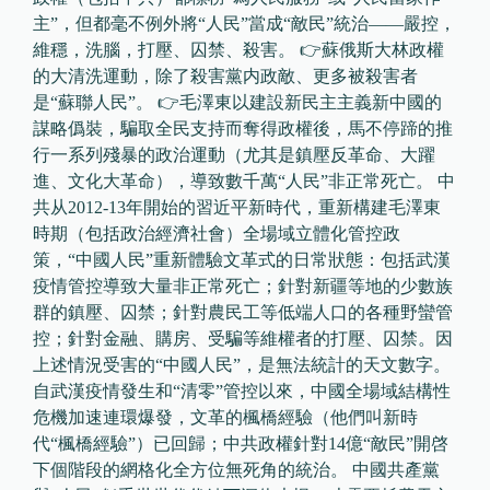
主”，但都毫不例外將“人民”當成“敵民”統治——嚴控，
維穩，洗腦，打壓、囚禁、殺害。 👉蘇俄斯大林政權
的大清洗運動，除了殺害黨内政敵、更多被殺害者
是“蘇聯人民”。 👉毛澤東以建設新民主主義新中國的
謀略僞裝，騙取全民支持而奪得政權後，馬不停蹄的推
行一系列殘暴的政治運動（尤其是鎮壓反革命、大躍
進、文化大革命），導致數千萬“人民”非正常死亡。 中
共从2012-13年開始的習近平新時代，重新構建毛澤東
時期（包括政治經濟社會）全場域立體化管控政
策，“中國人民”重新體驗文革式的日常狀態：包括武漢
疫情管控導致大量非正常死亡；針對新疆等地的少數族
群的鎮壓、囚禁；針對農民工等低端人口的各種野蠻管
控；針對金融、購房、受騙等維權者的打壓、囚禁。因
上述情況受害的“中國人民”，是無法統計的天文數字。
自武漢疫情發生和“清零”管控以來，中國全場域結構性
危機加速連環爆發，文革的楓橋經驗（他們叫新時
代“楓橋經驗”）已回歸；中共政權針對14億“敵民”開啓
下個階段的網格化全方位無死角的統治。 中國共產黨