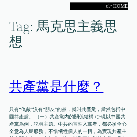
Skip
👉 HOME
to
Tag:
馬克思主義思
content
想
共產黨是什麼？
只有“仇敵”沒有“朋友”的黨，就叫共產黨，當然包括中
國共產黨。 （一）共產黨内的關係結構 👉現以中國共
產黨為例，説明主題。中共的宣誓入黨者，都必須全心
全意為人民服務，不惜犧牲個人的一切，為實現共產主