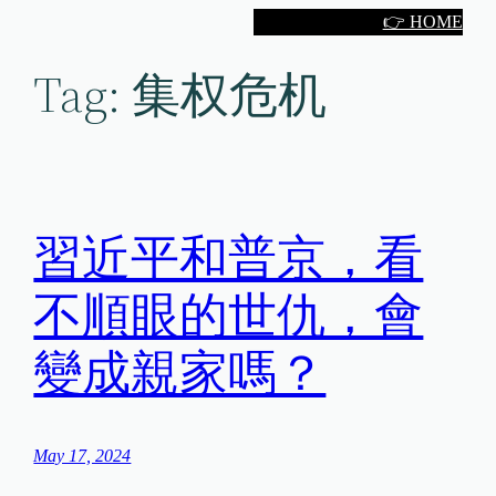
Skip
👉 HOME
to
Tag:
集权危机
content
習近平和普京，看
不順眼的世仇，會
變成親家嗎？
May 17, 2024