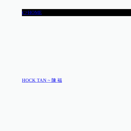
👉HOME
HOCK TAN ~ 陳 福