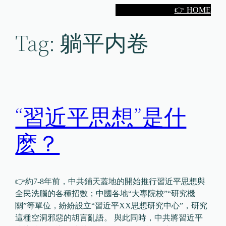
Skip
👉 HOME
to
Tag:
躺平内卷
content
“習近平思想”是什
麽？
👉約7-8年前，中共鋪天蓋地的開始推行習近平思想與
全民洗腦的各種招數；中國各地“大專院校”“研究機
關”等單位，紛紛設立“習近平XX思想研究中心”，研究
這種空洞邪惡的胡言亂語。 與此同時，中共將習近平