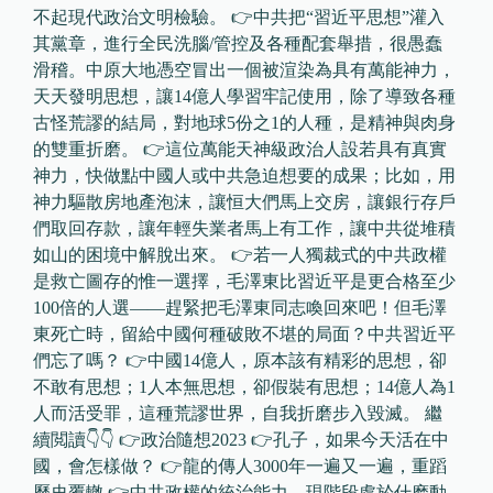
不起現代政治文明檢驗。 👉中共把“習近平思想”灌入
其黨章，進行全民洗腦/管控及各種配套舉措，很愚蠢
滑稽。中原大地憑空冒出一個被渲染為具有萬能神力，
天天發明思想，讓14億人學習牢記使用，除了導致各種
古怪荒謬的結局，對地球5份之1的人種，是精神與肉身
的雙重折磨。 👉這位萬能天神級政治人設若具有真實
神力，快做點中國人或中共急迫想要的成果；比如，用
神力驅散房地產泡沫，讓恒大們馬上交房，讓銀行存戶
們取回存款，讓年輕失業者馬上有工作，讓中共從堆積
如山的困境中解脫出來。 👉若一人獨裁式的中共政權
是救亡圖存的惟一選擇，毛澤東比習近平是更合格至少
100倍的人選——趕緊把毛澤東同志喚回來吧！但毛澤
東死亡時，留給中國何種破敗不堪的局面？中共習近平
們忘了嗎？ 👉中國14億人，原本該有精彩的思想，卻
不敢有思想；1人本無思想，卻假裝有思想；14億人為1
人而活受罪，這種荒謬世界，自我折磨步入毀滅。 繼
續閲讀👇👇 👉政治隨想2023 👉孔子，如果今天活在中
國，會怎樣做？ 👉龍的傳人3000年一遍又一遍，重蹈
歷史覆轍 👉中共政權的統治能力，現階段處於什麽動