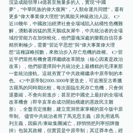
渲染成能領導14億甚至無量多的人，實現“中國
夢”，“中華民族的偉大復興”，“人類命運共同體”，還有
更多“偉大事業偉大理想”的萬能天神級政治人設。 👉
近10幾年，中國政治經濟社會全場域陷入結構性危機難
解，湧動著凶猛的黑天鵝或灰犀牛，中共統治者的全場
域控管能力在加快蛻化，他們靈魂深處的樂觀自信芬多
精所剩極少，需要“習近平思想”與“偉大事業偉大理
想”這種謀略招數，來救治步入存亡危機的政權。 👉習
近平們當然有機會選擇繼續改革開放（核心因素是政治
改革），他們卻選擇與中共統治史上最糟糕的毛澤東那
一套統治接軌。這就夯實了中共政權繼承中原帝制的本
色。 👉中原帝制2000-3000年更迭史，可追溯至古希臘
古羅馬的同時期比較，每次面臨生死存亡危機，只會倒
退萎縮，不會向前進步；甚至把中國史上最好的全場域
改革機會（即辛亥革命成功開始構建的憲政民主雛
形），全盤否定推翻，建立窯洞世家掌權的當今版中原
帝制。 儘管中共統治者用了馬克思主義（原先用過馬
列主義，因蘇共/東歐集團滅亡，靜悄悄把列寧招牌撤
掉）包裝其政權，但實質是中原帝制；其迂莽本色，經