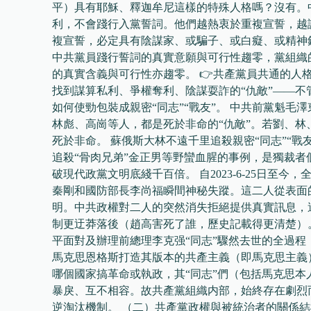
平）具有耶穌、釋迦牟尼這樣的特殊人格嗎？沒有。
利，不會踐行入黨誓詞。他們越熱衷於重複宣誓，越
複宣誓，必定具有陰謀家、或騙子、或白癡、或精神
中共黨員踐行誓詞的真實意願與可行性趨零，黨組織
的真實含義與可行性亦趨零。 👉共產黨員共通的人
找到謀算私利、爭權奪利、陰謀耍詐的“仇敵”——
如何使勁包裝成親密“同志”“戰友”。 中共前黨魁毛澤
林彪、高崗等人，都是死於非命的“仇敵”。若劉、
死於非命。 蘇俄斯大林不遠千里追殺親密“同志”“戰
追殺“骨肉兄弟”金正男等野蠻血腥的事例，是獨裁
破現代政黨文明底綫千百倍。 自2023-6-25日至
秦剛和國防部長李尚福瞬間神秘失蹤。這二人從表面的
明。中共政權對二人的突然消失拒絕提供真實訊息，這
制更迂莽落後（趙高害死了誰，歷史記載得更清楚）。 自
平面對及辦理前總理李克强“同志”驟然去世的全過程，
馬克思恩格斯打造其版本的共產主義（即馬克思主義
哪個國家搞革命或執政，其“同志”們（包括馬克思
暴戾、互不相容。故共產黨組織内部，始終存在劇烈
逆淘汰機制。 （二）共產黨政權與被統治者的關係結構 