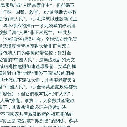
民服務”或“人民當家作主”，但都毫不
，打壓、囚禁、殺害。 👉蘇俄斯大林政
“蘇聯人民”。 👉毛澤東以建設新民主
，馬不停蹄的推行一系列殘暴的政治運
數千萬“人民”非正常死亡。 中共从
時期（包括政治經濟社會）全場域立體化管
包括武漢疫情管控導致大量非正常死亡；
等低端人口的各種野蠻管控；針對金
受害的“中國人民”，是無法統計的天文
場域結構性危機加速連環爆發，文革的楓
針對14億“敵民”開啓下個階段的網格
世世代代結下深仇大恨，才需要耗費天文
“中國人民”。 👉全球共產黨政權都想
不變色）；但它們根本找不到“人民”，
“人民”推翻。事實上，大多數共產黨政
的當下，其靈魂深處必定在倒數計時。
析不同國家共產黨及政權的相互關係結
事實上是“敵對黨”“敵對國”的關係。蘇共