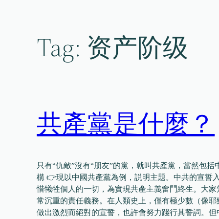
Skip
to
content
Tag:
资产阶级
共產黨是什麼？
只有“仇敵”沒有“朋友”的黨，就叫共產黨，當然包括
構 👉現以中國共產黨為例，説明主題。中共的宣誓
惜犧牲個人的一切，為實現共產主義奮鬥終生。大家
常沉重的責任義務。在人類史上，僅有極少數（像耶
做出激烈而絕對的宣誓，也許會努力踐行其誓詞。但中