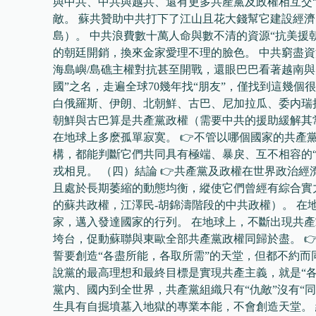
與中共、中共與越共、還有更多共產黨及政權相互交
敵。 蘇共贊助中共打下了江山且花大錢幫它建設經
島）。 中共浪費數十萬人命與數不清的資源“抗美援
的朝廷開銷，換來金家愛理不理的臉色。 中共窮盡
海島嶼/島礁主權對抗甚至開戰，還眼巴巴看著越南與
國”之名，走遍全球70幾年找“朋友”，僅找到這幾個
白俄羅斯、伊朗、北朝鮮、古巴、尼加拉瓜、委内瑞
朝鮮與古巴算是共產黨政權（需要中共的援助緩解其
在地球上多麽孤單寂寞。 👉不管以哪個國家的共產
構，都能判斷它們共同具有極端、暴戾、互不相容的“
戎相見。 （四）結論 👉共產黨及政權在世界政治
且處於長期萎縮的動態均衡，縱使它們曾經有綜合實
的蘇共政權，江澤民-胡錦濤階段的中共政權）。 在
家，邁入發達國家的行列。 在地球上，不斷出現共
垮台，促動蘇聯與東歐全部共產黨政權同歸於盡。 
誓要創造“各盡所能，各取所需”的天堂，但都不約而
說黨的最高理想和最終目標是實現共產主義，就是“
黨内、國内到全世界，共產黨組織只有“仇敵”沒有“同志
生具有自掘墳墓入地獄的專業本能，不會創造天堂。 繼續