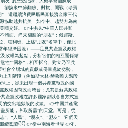
“朋友”的歷史記錄，大概率會翻臉成
濟，卻換來中蘇翻臉、對抗、開戰（珍寶
朝”，還繼續浪費民脂民膏接濟金家三代
資源協助越共抗美，如今中、越雙方為南
美國交好。 👉中共以“中華人民共和
很不體面、尚未翻臉的“朋友”：俄羅斯、
拉、塔利班。上述“朋友”名單中，僅北
常年經濟困境）——足見共產黨及政權
黨及政權為起點，分析它們的相互關係結
黨性”“國格”，相互拆台、對立乃至兵
經濟社會全場域的貢獻或份量處於劣勢，
力上升階段（例如斯大林-赫魯曉夫階段
地球上，從未出現一個共產黨執政的國
產黨政權因苛政而垮台；尤其是蘇共政權
共產黨政權在許多國家都以各自方式宣
同的交出地獄般的政績。 👉中國共產黨
各盡所能，各取所需”的天堂。可是，從
”、“人民”、“朋友”、“盟友”，它們天
閲讀👇👇 👉從中南海看世界 👉孔