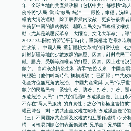
年，全球各地的共產黨政權（包括中共）都標榜“為人
例外將“人民”當成“敵民”統治——嚴控，維穩，洗腦
權的大清洗運動，除了殺害黨内政敵、更多被殺害者是
主義新中國的謀略僞裝，騙取全民支持而奪得政權後
動（尤其是鎮壓反革命、大躍進、文化大革命），導致
2012-13年開始的習近平新時代，重新構建毛澤東
控政策，“中國人民”重新體驗文革式的日常狀態：
針對新疆等地的少數族群的鎮壓、囚禁；針對農民工
融、購房、受騙等維權者的打壓、囚禁。因上述情況
數字。 自武漢疫情發生和“清零”管控以來，中國全
橋經驗（他們叫新時代“楓橋經驗”）已回歸；中共政權
化全方位無死角的統治。 中國共產黨與“人民”似乎
數字的民脂民膏，緊密盯著、防著、打著、押著、關著
永遠統治“人民”（中共的用語叫永遠跟黨走、江山永
不存在“爲人民服務”的真實性；故它們都極度害怕被
權已垮台，剩下的共產黨政權在喧嚷“永遠跟黨走”
（三）不同國家共產黨及政權的相互關係結構 👉分
構，可輕易判斷它們表面僞裝成“兄弟黨”“兄弟國”，