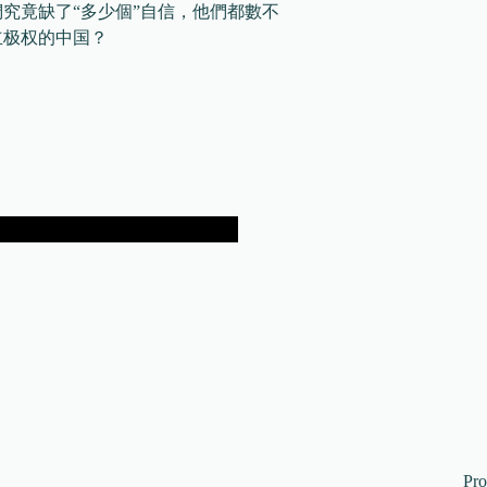
們究竟缺了“多少個”自信，他們都數不
立极权的中国？
Pr