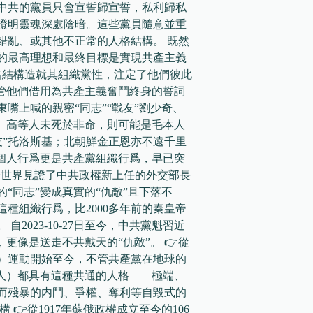
中共的黨員只會宣誓歸宣誓，私利歸私
證明靈魂深處陰暗。這些黨員隨意並重
錯亂、或其他不正常的人格結構。 既然
的最高理想和最終目標是實現共產主義
格結構造就其組織黨性，注定了他們彼此
不管他們借用為共產主義奮鬥終身的誓詞
東嘴上喊的親密“同志”“戰友”劉少奇、
林、高等人未死於非命，則可能是毛本人
友”托洛斯基；北朝鮮金正恩亦不遠千里
者個人行爲更是共產黨組織行爲，早已突
今，全世界見證了中共政權新上任的外交部長
“同志”變成真實的“仇敵”且下落不
種組織行爲，比2000多年前的秦皇帝
2023-10-27日至今，中共黨魁習近
更像是送走不共戴天的“仇敵”。 👉從
）運動開始至今，不管共產黨在地球的
本人）都具有這種共通的人格——極端、
而殘暴的内鬥、爭權、奪利等自毀式的
👉從1917年蘇俄政權成立至今的106