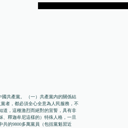
中國共產黨。 （一）共產黨内的關係結
入黨者，都必須全心全意為人民服務，不
知道，這種激烈而絕對的宣誓，具有非
穌、釋迦牟尼這樣的）特殊人格，一旦
共的9800多萬黨員（包括黨魁習近