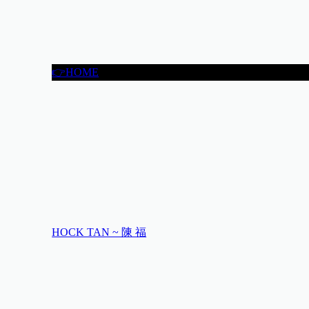
👉HOME
HOCK TAN ~ 陳 福