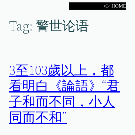
Skip
👉 HOME
to
Tag:
警世论语
content
3至103歲以上，都
看明白《論語》“君
子和而不同，小人
同而不和”