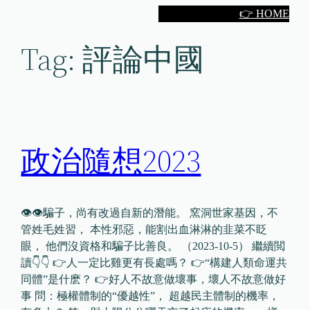
Skip
👉 HOME
to
Tag:
評論中國
content
政治隨想2023
👁👁騙子，尚有改過自新的潛能。 窯洞世家基因，不
管姓毛姓習， 本性邪惡，能割出血淋淋的韭菜不眨
眼， 他們沒資格和騙子比善良。 （2023-10-5） 繼續閲
讀👇👇 👉人一定比雞更有長處嗎？ 👉“構建人類命運共
同體”是什麽？ 👉好人不故意做壞事，壞人不故意做好
事 問：極權體制的“優越性”， 超越民主體制的機率，