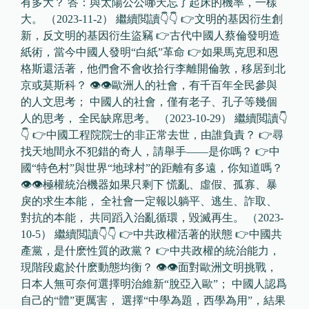
有多大？ 答：與太陽公公哪天忘了起床的機率，一樣
大。 （2023-11-2） 繼續閲讀👇👇 👉文明的基因衍生創
新，反文明的基因衍生盜竊 👉古代中國人蔡倫發明造
紙術，當今中國人發明“白紙”革命 👉如果馬克思和恩
格斯還活著，他們會不會收拾行李離開倫敦，移居到北
京或莫斯科？ 👁👁歐洲人的社會，有千百年全民參與
的人文思考； 中國人的社會，僅有老子、孔子等幾個
人的思考， 全民缺席思考。 （2023-10-29） 繼續閲讀👇
👇 👉中國工程院院士的非正常去世，由誰負責？ 👉尋
找天地間永不犯錯的奇人，請舉手——是你嗎？ 👉中
國“特色村”與世界“地球村”的距離有多遠，你知道嗎？
👁👁極權統治機器如果只剩下 慌亂、虛假、孤寡、暴
戾的求生本能， 全社會一定報以躺平、逃生、詐取、
對抗的本能， 共同蹈入治亂循環，毀滅再生。 （2023-
10-5） 繼續閲讀👇👇 👉中共政權活著的狀態 👉中國共
產黨，是什麽性質的政黨？ 👉中共政權的統治能力，
現階段處於什麽動態均衡？ 👁👁面對歐洲文明挑戰，
日本人無可奈何選擇明治維新“脫亞入歐”； 中國人認爲
自己的“體”更厲害， 選擇“中學為題，西學為用”，結果