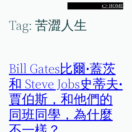
Skip
👉 HOME
to
Tag:
苦澀人生
content
Bill Gates比爾•蓋茨
和 Steve Jobs史蒂夫•
賈伯斯，和他們的
同班同學，為什麼
不一樣？