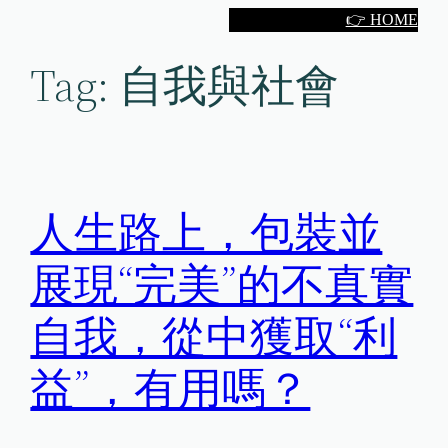
Skip
👉 HOME
to
Tag:
自我與社會
content
人生路上，包裝並
展現“完美”的不真實
自我，從中獲取“利
益”，有用嗎？