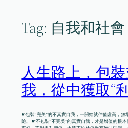
Skip
to
content
Tag:
自我和社會
人生路上，包裝
我，從中獲取“
☛包裝“完美”的不真實自我，一開始就估值虛高，無
險。 ☛不包裝“不完美”的真實自我，才是增值的根