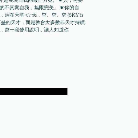
才是展現自我的最佳方案。 ☛人，需要
”的不真實自我，無限完美。 ☛你的自
活在天堂 👉天，空、空、空 (SKY is
少數創造力旺盛的天才，而是教會大多數非天才持續
口”，寫一段使用說明，讓人知道你