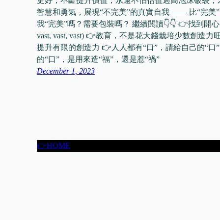
更好，不斷提升價值，永遠不怕估值過高泡沫破裂，
智慧和勇氣，展現“不完美”的真實自我 —— 比“完美
我“完美”嗎？需要包裝嗎？ 繼續閲讀👇👇 👉找到開心，
vast, vast, vast) 👉教育，不是花大錢栽培
提升有限的創造力 👉人人都有“口”，請給自己的“
的“口”，是用來造“福”，還是惹“禍”
December 1, 2023
👉HOME