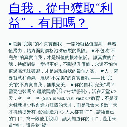
自我，從中獲取“利
益”，有用嗎？
☛包裝“完美”的不真實自我，一開始就估值虛高，無增
值潛力，始終面對價格泡沫破裂的風險。 ☛不包裝“不
完美”的真實自我，才是增值的根本依託。 讓真實的自
我，持續糾錯，變得更好，不斷提升價值，永遠不怕估
值過高泡沫破裂，才是展現自我的最佳方案。 ☛人，需
要智慧和勇氣，展現“不完美”的真實自我 —— 比“完
美”的不真實自我，無限完美。 ☛你的自我“完美”嗎？
需要包裝嗎？ 繼續閲讀👇👇 👉找到開心，活在天堂 👉
天，空、空、空 (SKY is vast, vast, vast) 👉教育，不是花
大錢栽培少數創造力旺盛的天才，而是教會大多數非天
才持續提升有限的創造力 👉人人都有“口”，請給自己
的“口”，寫一段使用說明，讓人知道你的“口”，是用來
造“福”，還是惹“禍”