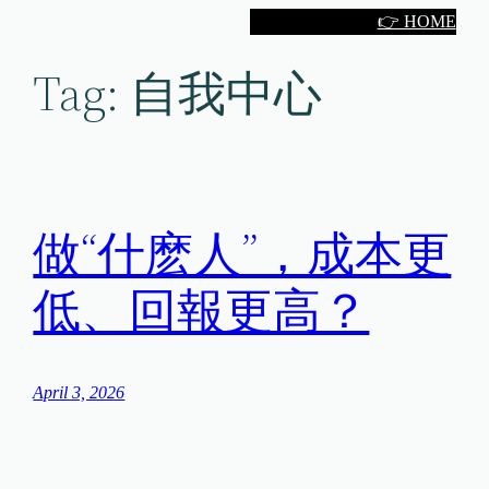
Skip
👉 HOME
to
Tag:
自我中心
content
做“什麽人”，成本更
低、回報更高？
April 3, 2026