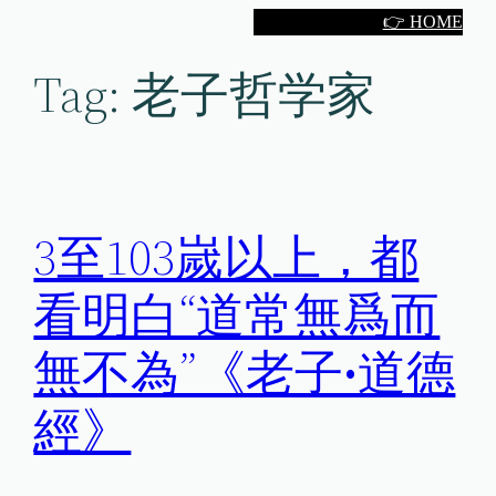
Skip
👉 HOME
to
Tag:
老子哲学家
content
3至103嵗以上，都
看明白“道常無爲而
無不為”《老子•道德
經》