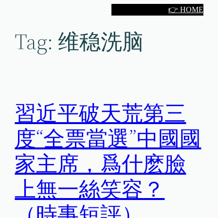
Skip
👉 HOME
to
Tag:
维稳洗脑
content
習近平破天荒第三
度“全票當選”中國國
家主席，爲什麽臉
上無一絲笑容？
（時事短評）