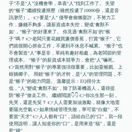
子”不是“人”沒機會學，恭喜“人”找到工作了。 失望
的“猴子”繼續投遞簡歷（雖然投遞了10000份，還是音
訊渺茫）。 👉要是“人” 僅學會偷懶耍詐，不努力工
作，嫌錢不夠多，讓薪資成本失控，變成‘禽獸不
如‘，“猴子”的好運來了。 你見過‘禽獸不如’的“猴
子”嗎？ 👉老闆只要花錢買廉價香蕉，打賞“猴子”，它
們就很開心拼命工作，不遲到不休息不喊累。 “猴子”也
不會製造“人”事是非，單純有趣好相處，為老闆節約管
理成本。 “猴子”的薪資成本競爭力，會把“人”嚇死。
👉當然用對“猴子”的專業強項很重要，比如耍猴戲、上
樹摘椰子。 用錯“猴子”的才幹，是“人”的管理問題，不
是“猴子”的能力問題。 溫馨提示：EQ得分太
低，“人”變成‘禽獸不如’，除了防著機器人，還得提
防“猴子”搶走工作。 繼續閲讀👇👇 👉你出生那一刻，
先哭，還是先笑？ 👉人人需要加油激勵，就像大地需
要陽光空氣 👉如果情緒管理失敗，寧可當“白癡”，不
要當“天才” 👉人人都有“口”，請給自己的“口”，寫一段
使用說明，讓人知道你的“口”，是用來造“福”，還是
惹“禍”