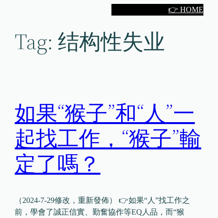
Skip
👉 HOME
to
Tag:
结构性失业
content
如果“猴子”和“人”一
起找工作，“猴子”輸
定了嗎？
（2024-7-29修改，重新發佈） 👉如果“人”找工作之
前，學會了誠正信實、勤奮協作等EQ人品，而“猴