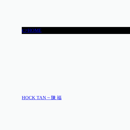
👉HOME
HOCK TAN ~ 陳 福