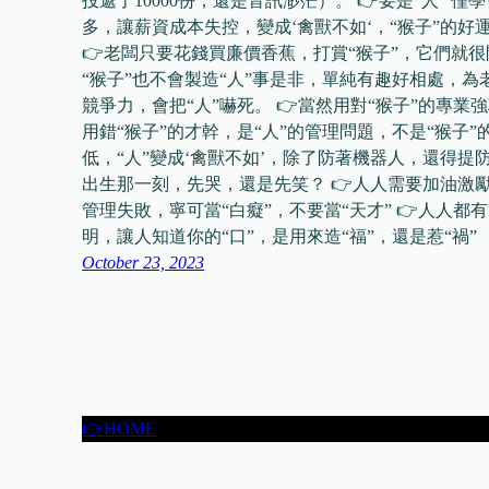
投遞了10000份，還是音訊渺茫）。 👉要是“人”
多，讓薪資成本失控，變成‘禽獸不如‘，“猴子”的好運
👉老闆只要花錢買廉價香蕉，打賞“猴子”，它們就
“猴子”也不會製造“人”事是非，單純有趣好相處，為
競爭力，會把“人”嚇死。 👉當然用對“猴子”的專
用錯“猴子”的才幹，是“人”的管理問題，不是“猴子”
低，“人”變成‘禽獸不如’，除了防著機器人，還得提防“猴
出生那一刻，先哭，還是先笑？ 👉人人需要加油激勵
管理失敗，寧可當“白癡”，不要當“天才” 👉人人都
明，讓人知道你的“口”，是用來造“福”，還是惹“禍”
October 23, 2023
👉HOME