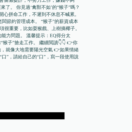
 僅學會偷懶耍詐，不努力工作，嫌錢不夠
來了。 你見過‘禽獸不如’的“猴子”嗎？
很開心拼命工作，不遲到不休息不喊累。
老闆節約管理成本。 “猴子”的薪資成本
業強項很重要，比如耍猴戲、上樹摘椰子。
的能力問題。 溫馨提示：EQ得分太
子”搶走工作。 繼續閲讀👇👇 👉你
，就像大地需要陽光空氣 👉如果情緒
有“口”，請給自己的“口”，寫一段使用說