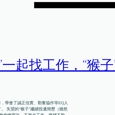
人”一起找工作，“猴子
作之前，學會了誠正信實、勤奮協作等EQ人
了。 失望的“猴子”繼續投遞簡歷（雖然