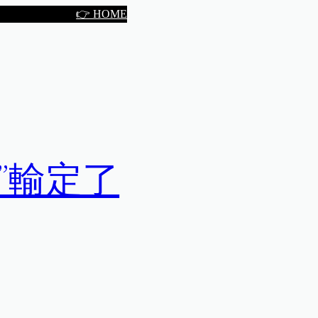
👉 HOME
”輸定了