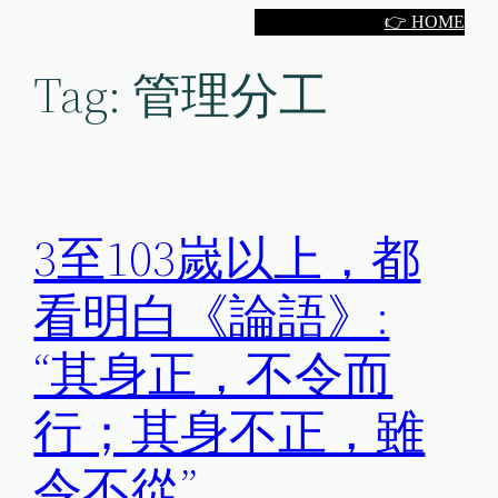
Skip
👉 HOME
to
Tag:
管理分工
content
3至103嵗以上，都
看明白《論語》:
“其身正，不令而
行；其身不正，雖
令不從”