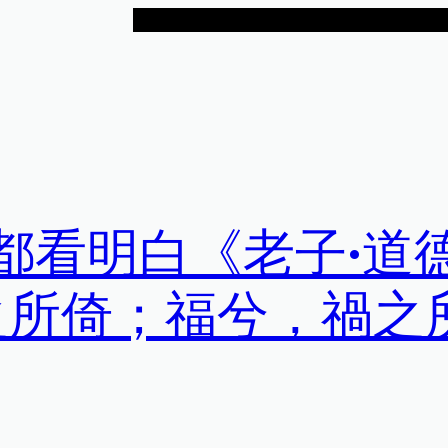
，都看明白《老子•道
之所倚；福兮，禍之