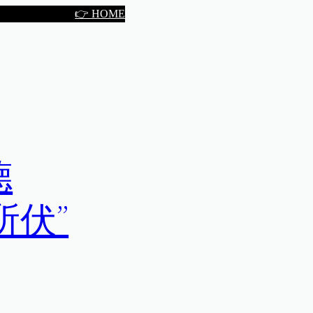
👉 HOME
德
所伏”