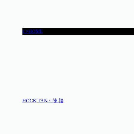
👉HOME
HOCK TAN ~ 陳 福