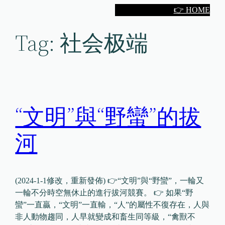
Skip
👉 HOME
to
Tag:
社会极端
content
“文明”與“野蠻”的拔
河
(2024-1-1修改，重新發佈) 👉“文明”與“野蠻”，一輪又
一輪不分時空無休止的進行拔河競賽。 👉 如果“野
蠻”一直贏，“文明”一直輸，“人”的屬性不復存在，人與
非人動物趨同，人早就變成和畜生同等級，“禽獸不