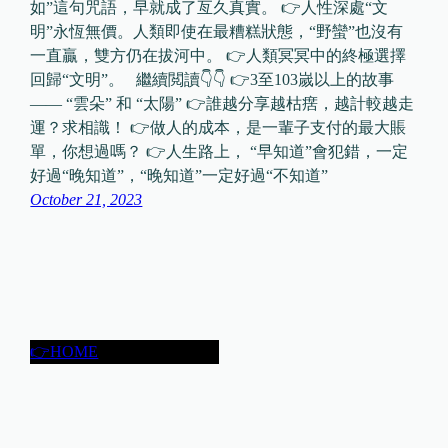
如”這句咒語，早就成了亙久真實。 👉人性深處“文
明”永恆無價。人類即使在最糟糕狀態，“野蠻”也沒有
一直贏，雙方仍在拔河中。 👉人類冥冥中的終極選擇
回歸“文明”。 繼續閲讀👇👇 👉3至103嵗以上的故事
—— “雲朵” 和 “太陽” 👉誰越分享越枯瘔，越計較越走
運？求相識！ 👉做人的成本，是一輩子支付的最大賬
單，你想過嗎？ 👉人生路上， “早知道”會犯錯，一定
好過“晚知道”，“晚知道”一定好過“不知道”
October 21, 2023
👉HOME