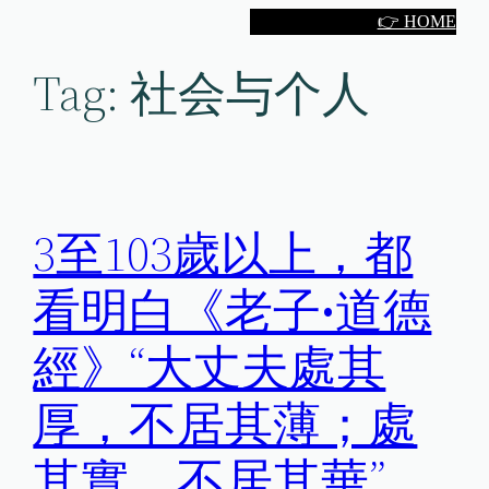
Skip
👉 HOME
to
Tag:
社会与个人
content
3至103歲以上，都
看明白《老子•道德
經》“大丈夫處其
厚，不居其薄；處
其實，不居其華”