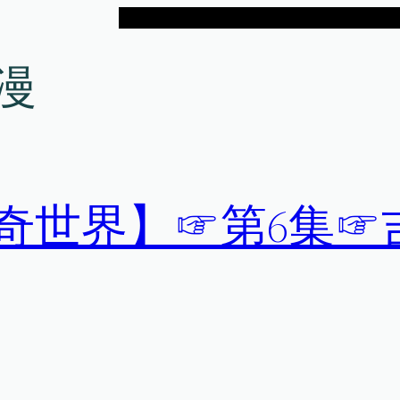
漫
神奇世界】☞第6集☞