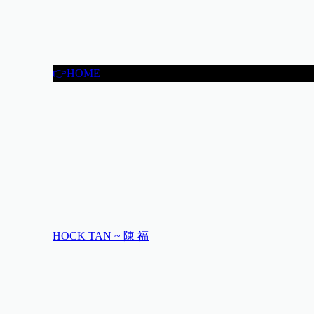
👉HOME
HOCK TAN ~ 陳 福