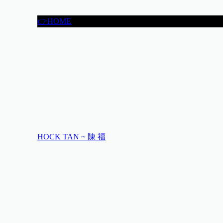
👉HOME
HOCK TAN ~ 陳 福