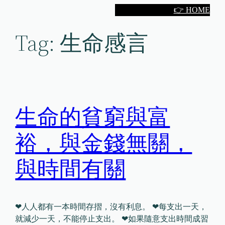
Skip
👉 HOME
to
Tag:
生命感言
content
生命的貧窮與富
裕，與金錢無關，
與時間有關
❤人人都有一本時間存摺，沒有利息。 ❤每支出一天，
就減少一天，不能停止支出。 ❤如果隨意支出時間成習