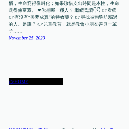
慣，生命窮得像叫化；如果珍惜支出時間是本性，生命
闊得像富豪。 ❤你是哪一種人？ 繼續閲讀👇👇 👉看病
👉有沒有“美夢成真”的特效藥？ 👉尋找被狗狗坑騙過
的人。是誰？ 👉兒童教育，就是教會小朋友善良一輩
子……
November 25, 2023
👉HOME