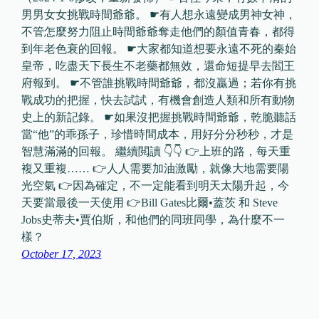
男男女女挑戰時間爺爺。 ☛有人想永遠變成男神女神，
不管怎麼努力阻止時間爺爺奪走他們的顏值青春，都得
到年老色衰的回報。 ☛大家都知道想要永遠不死的秦始
皇帝，吃盡天下長生不老藥都無效，還命短提早去閻王
府報到。 ☛不管誰挑戰時間爺爺，都沒贏過；若你有挑
戰成功的把握，快去試試，有機會創造人類和所有動物
史上的新記錄。 ☛如果沒把握挑戰時間爺爺，乾脆聽話
當“他”的乖孫子，珍惜時間成本，用好分分秒秒，才是
智慧滿滿的回報。 繼續閲讀 👇👇 👉上班的路，每天重
複又重複…… 👉人人需要加油激勵，就像大地需要陽
光空氣 👉因為確定，不一定能看到明天太陽升起，今
天要當最後一天使用 👉Bill Gates比爾•蓋茨 和 Steve
Jobs史蒂夫•賈伯斯，和他們的同班同學，為什麼不一
樣？
October 17, 2023