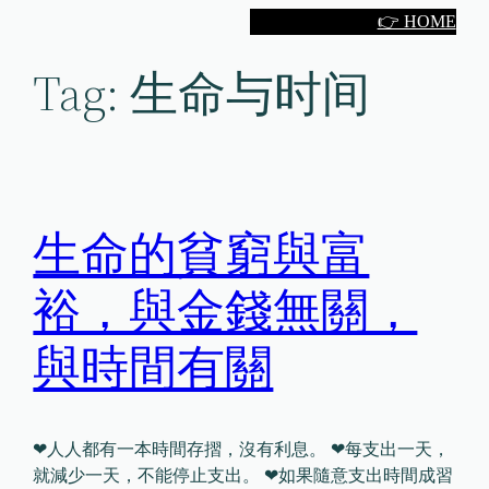
Skip
👉 HOME
to
Tag:
生命与时间
content
生命的貧窮與富
裕，與金錢無關，
與時間有關
❤人人都有一本時間存摺，沒有利息。 ❤每支出一天，
就減少一天，不能停止支出。 ❤如果隨意支出時間成習