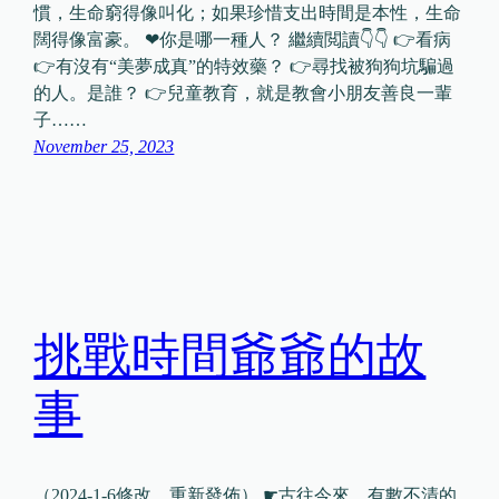
慣，生命窮得像叫化；如果珍惜支出時間是本性，生命
闊得像富豪。 ❤你是哪一種人？ 繼續閲讀👇👇 👉看病
👉有沒有“美夢成真”的特效藥？ 👉尋找被狗狗坑騙過
的人。是誰？ 👉兒童教育，就是教會小朋友善良一輩
子……
November 25, 2023
挑戰時間爺爺的故
事
（2024-1-6修改，重新發佈） ☛古往今來，有數不清的