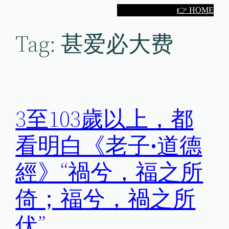
Skip
👉 HOME
to
Tag:
甚爱必大费
content
3至103歲以上，都
看明白《老子•道德
經》“禍兮，福之所
倚；福兮，禍之所
伏”