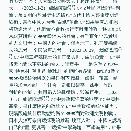
有多大？ 答：與太陽公公哪天忘了起床的機率，一樣
大。 （2023-11-2） 繼續閲讀👇👇 👉文明的基因衍生創
新，反文明的基因衍生盜竊 👉古代中國人蔡倫發明造
紙術，當今中國人發明“白紙”革命 👉如果馬克思和恩
格斯還活著，他們會不會收拾行李離開倫敦，移居到北
京或莫斯科？ 👁👁歐洲人的社會，有千百年全民參與
的人文思考； 中國人的社會，僅有老子、孔子等幾個
人的思考， 全民缺席思考。 （2023-10-29） 繼續閲讀👇
👇 👉中國工程院院士的非正常去世，由誰負責？ 👉尋
找天地間永不犯錯的奇人，請舉手——是你嗎？ 👉中
國“特色村”與世界“地球村”的距離有多遠，你知道嗎？
👁👁極權統治機器如果只剩下 慌亂、虛假、孤寡、暴
戾的求生本能， 全社會一定報以躺平、逃生、詐取、
對抗的本能， 共同蹈入治亂循環，毀滅再生。 （2023-
10-5） 繼續閲讀👇👇 👉中共政權活著的狀態 👉中國共
產黨，是什麽性質的政黨？ 👉中共政權的統治能力，
現階段處於什麽動態均衡？ 👁👁面對歐洲文明挑戰，
日本人無可奈何選擇明治維新“脫亞入歐”； 中國人認爲
自己的“體”更厲害， 選擇“中學為題，西學為用”，結果