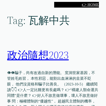
Skip
👉 HOME
to
Tag:
瓦解中共
content
政治隨想2023
👁👁騙子，尚有改過自新的潛能。 窯洞世家基因，不
管姓毛姓習， 本性邪惡，能割出血淋淋的韭菜不眨
眼， 他們沒資格和騙子比善良。 （2023-10-5） 繼續閲
讀👇👇 👉人一定比雞更有長處嗎？ 👉“構建人類命運共
同體”是什麽？ 👉好人不故意做壞事，壞人不故意做好
事 問：極權體制的“優越性”， 超越民主體制的機率，