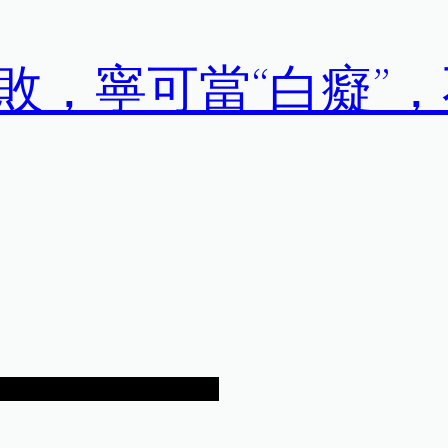
敗，寧可當“白癡”