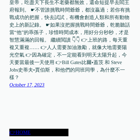
皇帝，吃盡天下長生不老藥都無效，還命短提早去閻王
府報到。 ☛不管誰挑戰時間爺爺，都沒贏過；若你有挑
戰成功的把握，快去試試，有機會創造人類和所有動物
史上的新記錄。 ☛如果沒把握挑戰時間爺爺，乾脆聽話
當“他”的乖孫子，珍惜時間成本，用好分分秒秒，才是
智慧滿滿的回報。 繼續閲讀 👇👇 👉上班的路，每天重
複又重複…… 👉人人需要加油激勵，就像大地需要陽
光空氣 👉因為確定，不一定能看到明天太陽升起，今
天要當最後一天使用 👉Bill Gates比爾•蓋茨 和 Steve
Jobs史蒂夫•賈伯斯，和他們的同班同學，為什麼不一
樣？
October 17, 2023
👉HOME