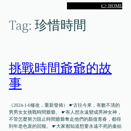
Skip
👉 HOME
to
Tag:
珍惜時間
content
挑戰時間爺爺的故
事
（2024-1-6修改，重新發佈） ☛古往今來，有數不清的
男男女女挑戰時間爺爺。 ☛有人想永遠變成男神女神，
不管怎麼努力阻止時間爺爺奪走他們的顏值青春，都得
到年老色衰的回報。 ☛大家都知道想要永遠不死的秦始