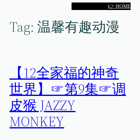
Skip
👉 HOME
to
Tag:
温馨有趣动漫
content
【12全家福的神奇
世界】☞第9集☞调
皮猴 JAZZY
MONKEY