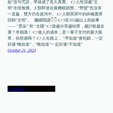
如”這句咒語，早就成了亙久真實。 👉人性深處“文
明”永恆無價。人類即使在最糟糕狀態，“野蠻”也沒有
一直贏，雙方仍在拔河中。 👉人類冥冥中的終極選擇
回歸“文明”。 繼續閲讀👇👇 👉3至103嵗以上的故事
—— “雲朵” 和 “太陽” 👉誰越分享越枯瘔，越計較越走
運？求相識！ 👉做人的成本，是一輩子支付的最大賬
單，你想過嗎？ 👉人生路上， “早知道”會犯錯，一定
好過“晚知道”，“晚知道”一定好過“不知道”
October 21, 2023
👉HOME