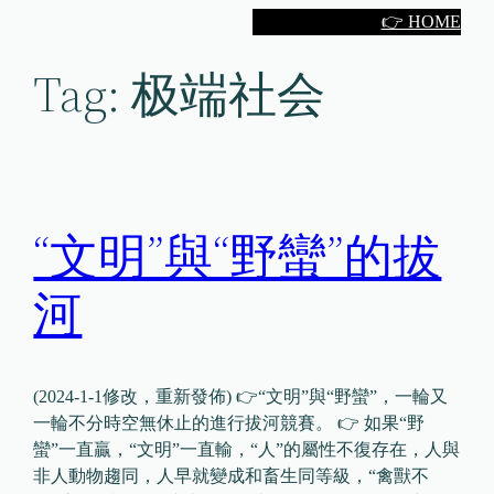
Skip
👉 HOME
to
Tag:
极端社会
content
“文明”與“野蠻”的拔
河
(2024-1-1修改，重新發佈) 👉“文明”與“野蠻”，一輪又
一輪不分時空無休止的進行拔河競賽。 👉 如果“野
蠻”一直贏，“文明”一直輸，“人”的屬性不復存在，人與
非人動物趨同，人早就變成和畜生同等級，“禽獸不