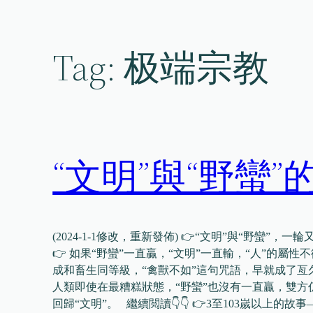
Skip
to
content
Tag:
极端宗教
“文明”與“野蠻”
(2024-1-1修改，重新發佈) 👉“文明”與“野蠻
👉 如果“野蠻”一直贏，“文明”一直輸，“人”的屬
成和畜生同等級，“禽獸不如”這句咒語，早就成了亙久
人類即使在最糟糕狀態，“野蠻”也沒有一直贏，雙方
回歸“文明”。 繼續閲讀👇👇 👉3至103嵗以上的故事—