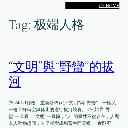
Skip
👉 HOME
to
Tag:
极端人格
content
“文明”與“野蠻”的拔
河
(2024-1-1修改，重新發佈) 👉“文明”與“野蠻”，一輪又
一輪不分時空無休止的進行拔河競賽。 👉 如果“野
蠻”一直贏，“文明”一直輸，“人”的屬性不復存在，人與
非人動物趨同，人早就變成和畜生同等級，“禽獸不