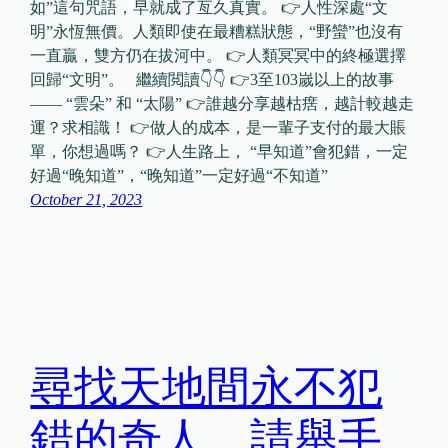
如”這句咒語，早就成了亙久真實。 👉人性深處“文
明”永恆無價。人類即使在最糟糕狀態，“野蠻”也沒有
一直贏，雙方仍在拔河中。 👉人類冥冥中的終極選擇
回歸“文明”。 繼續閲讀👇👇 👉3至103嵗以上的故事
—— “雲朵” 和 “太陽” 👉誰越分享越枯瘔，越計較越走
運？求相識！ 👉做人的成本，是一輩子支付的最大賬
單，你想過嗎？ 👉人生路上， “早知道”會犯錯，一定
好過“晚知道”，“晚知道”一定好過“不知道”
October 21, 2023
尋找天地間永不犯
錯的奇人，請舉手