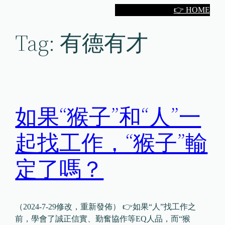
Skip
👉 HOME
to
Tag:
有德有才
content
如果“猴子”和“人”一
起找工作，“猴子”輸
定了嗎？
（2024-7-29修改，重新發佈） 👉如果“人”找工作之
前，學會了誠正信實、勤奮協作等EQ人品，而“猴