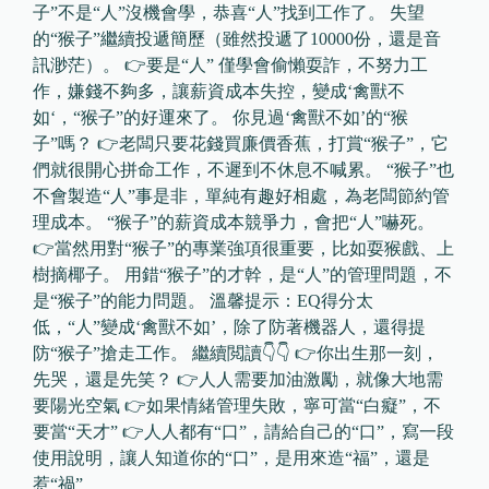
子”不是“人”沒機會學，恭喜“人”找到工作了。 失望
的“猴子”繼續投遞簡歷（雖然投遞了10000份，還是音
訊渺茫）。 👉要是“人” 僅學會偷懶耍詐，不努力工
作，嫌錢不夠多，讓薪資成本失控，變成‘禽獸不
如‘，“猴子”的好運來了。 你見過‘禽獸不如’的“猴
子”嗎？ 👉老闆只要花錢買廉價香蕉，打賞“猴子”，它
們就很開心拼命工作，不遲到不休息不喊累。 “猴子”也
不會製造“人”事是非，單純有趣好相處，為老闆節約管
理成本。 “猴子”的薪資成本競爭力，會把“人”嚇死。
👉當然用對“猴子”的專業強項很重要，比如耍猴戲、上
樹摘椰子。 用錯“猴子”的才幹，是“人”的管理問題，不
是“猴子”的能力問題。 溫馨提示：EQ得分太
低，“人”變成‘禽獸不如’，除了防著機器人，還得提
防“猴子”搶走工作。 繼續閲讀👇👇 👉你出生那一刻，
先哭，還是先笑？ 👉人人需要加油激勵，就像大地需
要陽光空氣 👉如果情緒管理失敗，寧可當“白癡”，不
要當“天才” 👉人人都有“口”，請給自己的“口”，寫一段
使用說明，讓人知道你的“口”，是用來造“福”，還是
惹“禍”