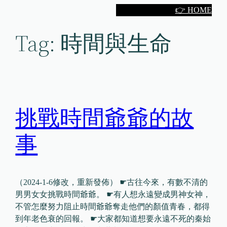
Skip
👉 HOME
to
Tag:
時間與生命
content
挑戰時間爺爺的故
事
（2024-1-6修改，重新發佈） ☛古往今來，有數不清的
男男女女挑戰時間爺爺。 ☛有人想永遠變成男神女神，
不管怎麼努力阻止時間爺爺奪走他們的顏值青春，都得
到年老色衰的回報。 ☛大家都知道想要永遠不死的秦始