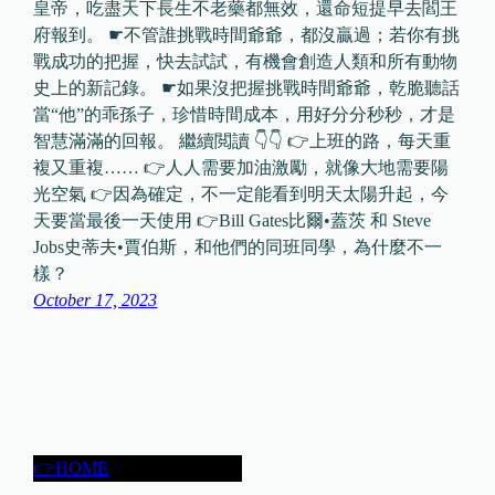
皇帝，吃盡天下長生不老藥都無效，還命短提早去閻王
府報到。 ☛不管誰挑戰時間爺爺，都沒贏過；若你有挑
戰成功的把握，快去試試，有機會創造人類和所有動物
史上的新記錄。 ☛如果沒把握挑戰時間爺爺，乾脆聽話
當“他”的乖孫子，珍惜時間成本，用好分分秒秒，才是
智慧滿滿的回報。 繼續閲讀 👇👇 👉上班的路，每天重
複又重複…… 👉人人需要加油激勵，就像大地需要陽
光空氣 👉因為確定，不一定能看到明天太陽升起，今
天要當最後一天使用 👉Bill Gates比爾•蓋茨 和 Steve
Jobs史蒂夫•賈伯斯，和他們的同班同學，為什麼不一
樣？
October 17, 2023
👉HOME