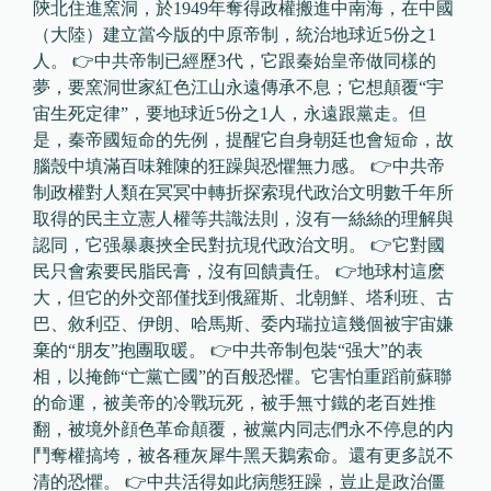
陝北住進窯洞，於1949年奪得政權搬進中南海，在中國
（大陸）建立當今版的中原帝制，統治地球近5份之1
人。 👉中共帝制已經歷3代，它跟秦始皇帝做同樣的
夢，要窯洞世家紅色江山永遠傳承不息；它想顛覆“宇
宙生死定律”，要地球近5份之1人，永遠跟黨走。但
是，秦帝國短命的先例，提醒它自身朝廷也會短命，故
腦殼中填滿百味雜陳的狂躁與恐懼無力感。 👉中共帝
制政權對人類在冥冥中轉折探索現代政治文明數千年所
取得的民主立憲人權等共識法則，沒有一絲絲的理解與
認同，它强暴裹挾全民對抗現代政治文明。 👉它對國
民只會索要民脂民膏，沒有回饋責任。 👉地球村這麽
大，但它的外交部僅找到俄羅斯、北朝鮮、塔利班、古
巴、敘利亞、伊朗、哈馬斯、委内瑞拉這幾個被宇宙嫌
棄的“朋友”抱團取暖。 👉中共帝制包裝“强大”的表
相，以掩飾“亡黨亡國”的百般恐懼。它害怕重蹈前蘇聯
的命運，被美帝的冷戰玩死，被手無寸鐵的老百姓推
翻，被境外顔色革命顛覆，被黨内同志們永不停息的内
鬥奪權搞垮，被各種灰犀牛黑天鵝索命。還有更多説不
清的恐懼。 👉中共活得如此病態狂躁，豈止是政治僵