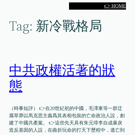
Skip
👉 HOME
to
Tag:
新冷戰格局
content
中共政權活著的狀
態
（時事短評） 👉在20世紀初的中國，毛澤東等一群迂
腐草莽以馬克思主義爲其表相包裝的亡命政治人設，創
建了中國共產黨。 👉這些先天具有朱元璋李自成暴戾
造反基因的人設，在曲折玩命的打天下歷程中，逃亡到