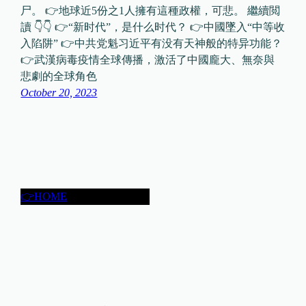
尸。 👉地球近5份之1人擁有這種政權，可悲。 繼續閲
讀 👇👇 👉“新时代”，是什么时代？ 👉中國墜入“中等收
入陷阱” 👉中共党魁习近平有没有天神般的特异功能？
👉武漢病毒疫情全球傳播，激活了中國龐大、無奈與
悲劇的全球角色
October 20, 2023
👉HOME