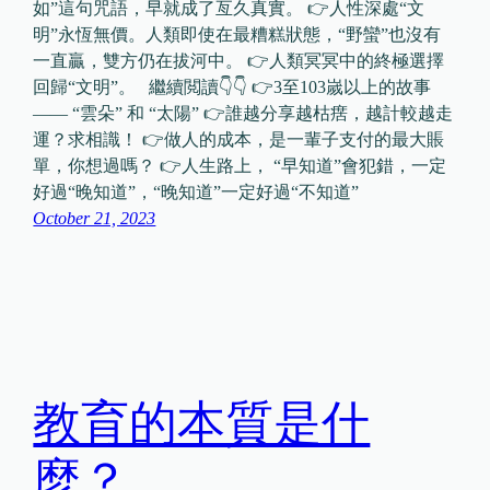
如”這句咒語，早就成了亙久真實。 👉人性深處“文
明”永恆無價。人類即使在最糟糕狀態，“野蠻”也沒有
一直贏，雙方仍在拔河中。 👉人類冥冥中的終極選擇
回歸“文明”。 繼續閲讀👇👇 👉3至103嵗以上的故事
—— “雲朵” 和 “太陽” 👉誰越分享越枯瘔，越計較越走
運？求相識！ 👉做人的成本，是一輩子支付的最大賬
單，你想過嗎？ 👉人生路上， “早知道”會犯錯，一定
好過“晚知道”，“晚知道”一定好過“不知道”
October 21, 2023
教育的本質是什
麼？