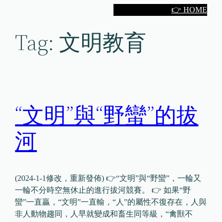
Skip
👉 HOME
to
Tag:
文明教育
content
“文明”與“野蠻”的拔
河
(2024-1-1修改，重新發佈) 👉“文明”與“野蠻”，一輪又
一輪不分時空無休止的進行拔河競賽。 👉 如果“野
蠻”一直贏，“文明”一直輸，“人”的屬性不復存在，人與
非人動物趨同，人早就變成和畜生同等級，“禽獸不