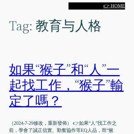
Skip
👉 HOME
to
Tag:
教育与人格
content
如果“猴子”和“人”一
起找工作，“猴子”輸
定了嗎？
（2024-7-29修改，重新發佈） 👉如果“人”找工作之
前，學會了誠正信實、勤奮協作等EQ人品，而“猴