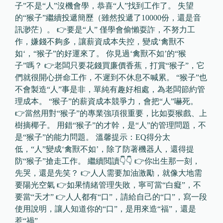
子”不是“人”沒機會學，恭喜“人”找到工作了。 失望
的“猴子”繼續投遞簡歷（雖然投遞了10000份，還是音
訊渺茫）。 👉要是“人” 僅學會偷懶耍詐，不努力工
作，嫌錢不夠多，讓薪資成本失控，變成‘禽獸不
如‘，“猴子”的好運來了。 你見過‘禽獸不如’的“猴
子”嗎？ 👉老闆只要花錢買廉價香蕉，打賞“猴子”，它
們就很開心拼命工作，不遲到不休息不喊累。 “猴子”也
不會製造“人”事是非，單純有趣好相處，為老闆節約管
理成本。 “猴子”的薪資成本競爭力，會把“人”嚇死。
👉當然用對“猴子”的專業強項很重要，比如耍猴戲、上
樹摘椰子。 用錯“猴子”的才幹，是“人”的管理問題，不
是“猴子”的能力問題。 溫馨提示：EQ得分太
低，“人”變成‘禽獸不如’，除了防著機器人，還得提
防“猴子”搶走工作。 繼續閲讀👇👇 👉你出生那一刻，
先哭，還是先笑？ 👉人人需要加油激勵，就像大地需
要陽光空氣 👉如果情緒管理失敗，寧可當“白癡”，不
要當“天才” 👉人人都有“口”，請給自己的“口”，寫一段
使用說明，讓人知道你的“口”，是用來造“福”，還是
惹“禍”