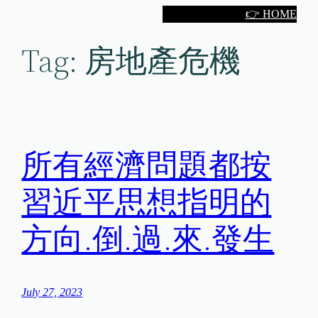
Skip
👉 HOME
to
Tag:
房地產危機
content
所有經濟問題都按
習近平思想指明的
方向.倒.過.來.發生
July 27, 2023