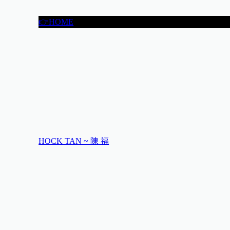
👉HOME
HOCK TAN ~ 陳 福