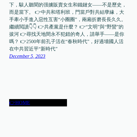
下，駭人聽聞的强擄販賣女生和鐵鏈女——不是歷史，
而是當下。 👉中共和塔利班，門當戶對共結孽緣，大
手牽小手進入惡性互害“小圈圈”，兩廂折磨長長久久。
繼續閲讀👇👇 👉共產黨是什麼？ 👉“文明”與“野蠻”的
拔河 👉尋找天地間永不犯錯的奇人，請舉手——是你
嗎？ 👉2500年前孔子活在“春秋時代”，好過墻國人活
在中共習近平“新時代”
December 5, 2023
👉HOME