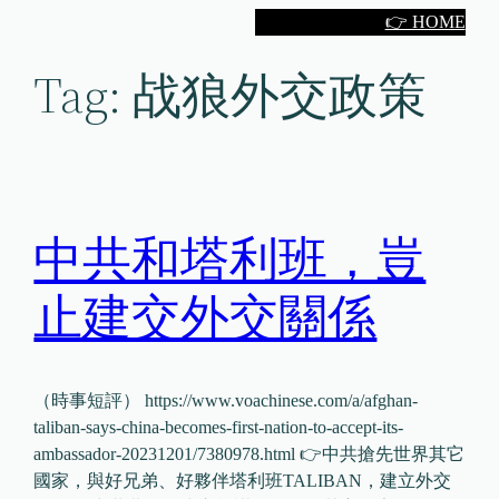
Skip
👉 HOME
to
Tag:
战狼外交政策
content
中共和塔利班，豈
止建交外交關係
（時事短評） https://www.voachinese.com/a/afghan-
taliban-says-china-becomes-first-nation-to-accept-its-
ambassador-20231201/7380978.html 👉中共搶先世界其它
國家，與好兄弟、好夥伴塔利班TALIBAN，建立外交