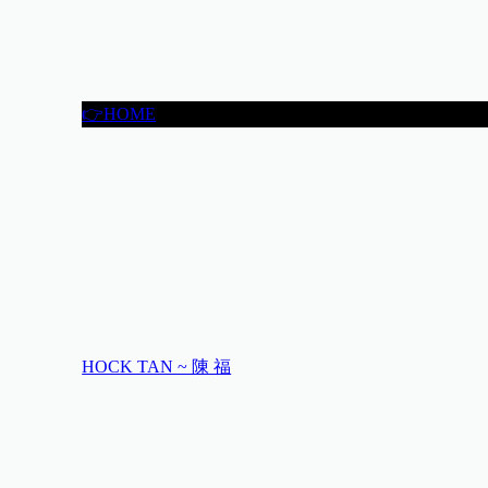
👉HOME
HOCK TAN ~ 陳 福