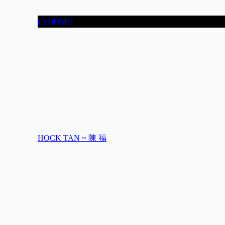
👉HOME
HOCK TAN ~ 陳 福