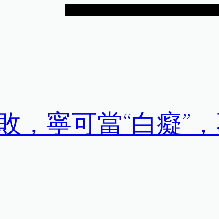
敗，寧可當“白癡”