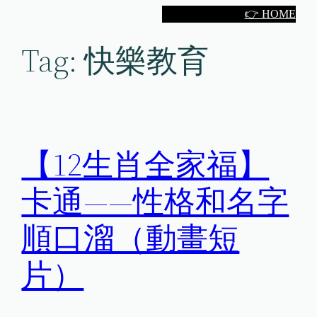
Skip
👉 HOME
to
Tag:
快樂教育
content
【12生肖全家福】
卡通——性格和名字
順口溜（動畫短
片）