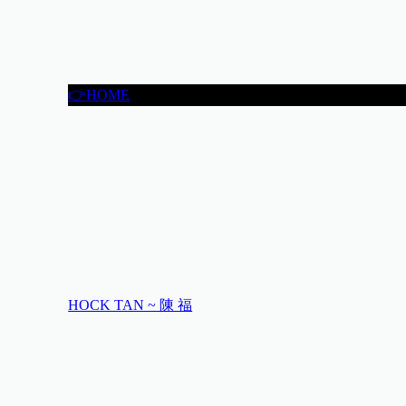
👉HOME
HOCK TAN ~ 陳 福