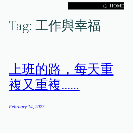
Skip
👉 HOME
to
Tag:
工作與幸福
content
上班的路，每天重
複又重複……
February 14, 2023