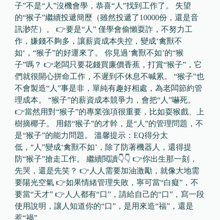
子”不是“人”沒機會學，恭喜“人”找到工作了。 失望
的“猴子”繼續投遞簡歷（雖然投遞了10000份，還是音
訊渺茫）。 👉要是“人” 僅學會偷懶耍詐，不努力工
作，嫌錢不夠多，讓薪資成本失控，變成‘禽獸不
如‘，“猴子”的好運來了。 你見過‘禽獸不如’的“猴
子”嗎？ 👉老闆只要花錢買廉價香蕉，打賞“猴子”，它
們就很開心拼命工作，不遲到不休息不喊累。 “猴子”也
不會製造“人”事是非，單純有趣好相處，為老闆節約管
理成本。 “猴子”的薪資成本競爭力，會把“人”嚇死。
👉當然用對“猴子”的專業強項很重要，比如耍猴戲、上
樹摘椰子。 用錯“猴子”的才幹，是“人”的管理問題，不
是“猴子”的能力問題。 溫馨提示：EQ得分太
低，“人”變成‘禽獸不如’，除了防著機器人，還得提
防“猴子”搶走工作。 繼續閲讀👇👇 👉你出生那一刻，
先哭，還是先笑？ 👉人人需要加油激勵，就像大地需
要陽光空氣 👉如果情緒管理失敗，寧可當“白癡”，不
要當“天才” 👉人人都有“口”，請給自己的“口”，寫一段
使用說明，讓人知道你的“口”，是用來造“福”，還是
惹“禍”