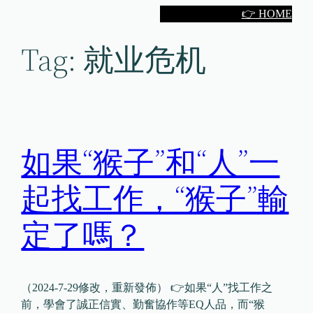
Skip
👉 HOME
to
Tag:
就业危机
content
如果“猴子”和“人”一
起找工作，“猴子”輸
定了嗎？
（2024-7-29修改，重新發佈） 👉如果“人”找工作之
前，學會了誠正信實、勤奮協作等EQ人品，而“猴